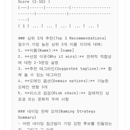
Score (1-10) |

|---|------|----------|-----------------
-------|-------------|------------------
----|

| 1 | ... | ... | ... | ... | ... |

### 상위 3개 추천(Top 3 Recommendations)

점수가 가장 높은 상위 3개 이름 각각에 대해:

1. **이름(Name):** [name]

2. **선정 이유(Why it wins):** 전략적 적합성
에 대한 2-3문장 설명

3. **추천 태그라인(Suggested tagline):** 함
께 쓸 수 있는 태그라인

4. **도메인 옵션(Domain options):** 가능한 
도메인 변형 3개

5. **리스크 점검(Risk check):** 잠재적인 상
표권 또는 문화적 우려 사항

### 네이밍 전략 요약(Naming Strategy 
Summary)

- 어떤 네이밍 접근법이 가장 강한 후보를 만들었는
지, 그리고 그 이유
