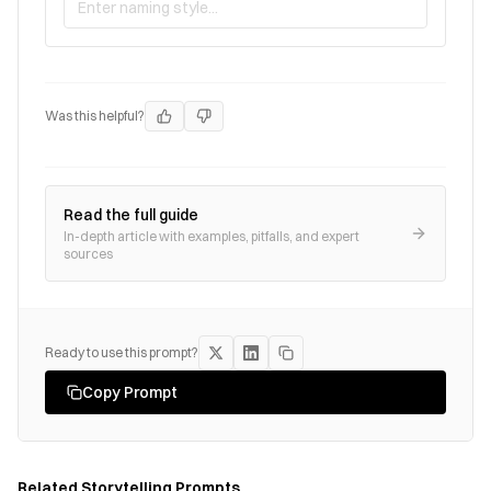
Was this helpful?
Read the full guide
In-depth article with examples, pitfalls, and expert
sources
Ready to use this prompt?
Copy Prompt
Related
Storytelling
Prompts