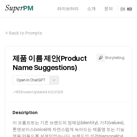
PM
Super
라이브러리
소개
문의
EN
·
KO
Back to Prompts
제품 이름 제안(Product
Storytelling
Name Suggestions)
Open in ChatGPT
639
uses
Updated
4/2/2026
Description
이 프롬프트는 기존 브랜드의 정체성(identity), 가치(values),
톤앤보이스(voice)에 자연스럽게 녹아드는 제품명 또는 기능
명을 만들도록 설계되었습니다. 브랜드의 성격(personality),