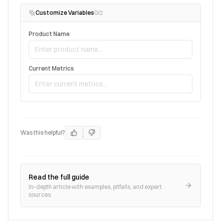
Customize Variables
0
/
2
Product Name
Current Metrics
Was this helpful?
Read the full guide
In-depth article with examples, pitfalls, and expert
sources