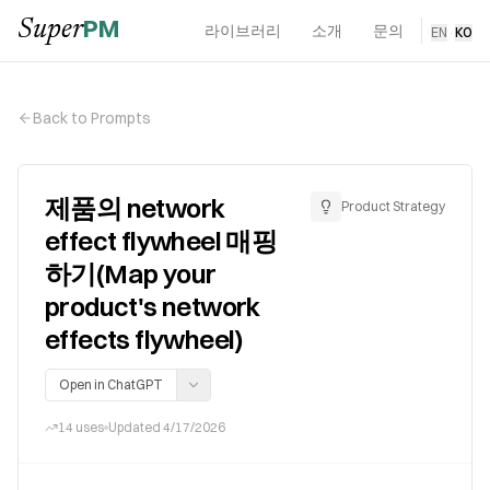
PM
Super
라이브러리
소개
문의
EN
·
KO
Back to Prompts
제품의 network
Product Strategy
effect flywheel 매핑
하기(Map your
product's network
effects flywheel)
Open in ChatGPT
14
uses
Updated
4/17/2026