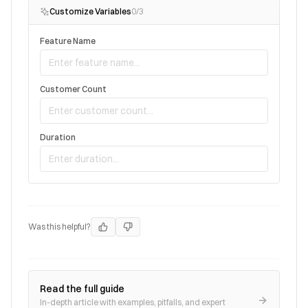
Customize Variables
0
/
3
Feature Name
Customer Count
Duration
Was this helpful?
Read the full guide
In-depth article with examples, pitfalls, and expert