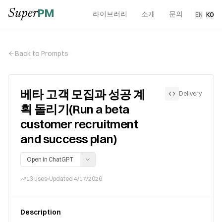
PM
Super
라이브러리
소개
문의
EN
·
KO
Back to Prompts
베타 고객 모집과 성공 계
Delivery
획 돌리기(Run a beta
customer recruitment
and success plan)
Open in ChatGPT
13
uses
Updated
4/17/2026
Description