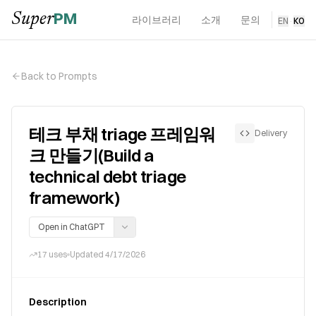
PM
Super
라이브러리
소개
문의
EN
·
KO
Back to Prompts
테크 부채 triage 프레임워
Delivery
크 만들기(Build a
technical debt triage
framework)
Open in ChatGPT
17
uses
Updated
4/17/2026
Description