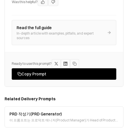
Was this helpful?
Read the full guide
In-depth article with examples, pitfalls, and expert
sources
Ready to use this prompt?
Copy Prompt
Related
Delivery
Prompts
PRD 작성기(PRD Generator)
이 프롬프트는 프로덕트 매니저(Product Manager)가 Head of Product
관점에서 명확하고 전략적인 PRD(Product Requirements Document,