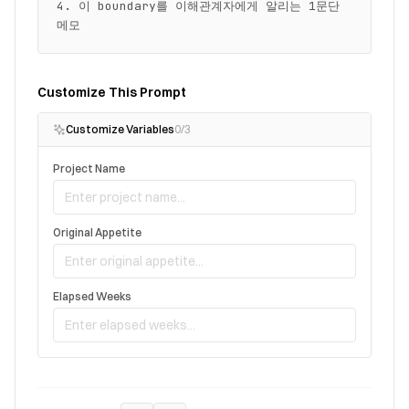
4. 이 boundary를 이해관계자에게 알리는 1문단 
메모
Customize This Prompt
Customize Variables
0
/
3
Project Name
Original Appetite
Elapsed Weeks