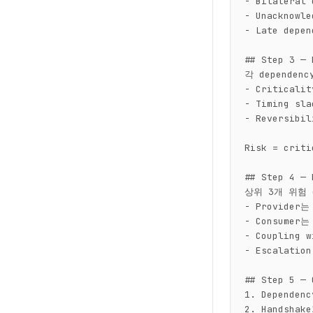
- Bilateral 
- Unacknowl
- Late dep
## Step 3 — 
각 depende
- Criticali
- Timing s
- Reversib
Risk = criti
## Step 4 — 
상위 3개 위험 d
- Provider는
- Consumer
- Coupling 
- Escalation
## Step 5 — 
1. Dependenc
2. Handsha