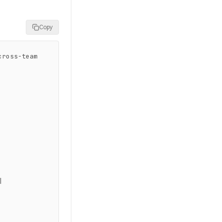
Copy
oss-team 

