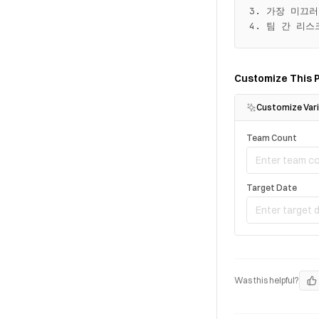
3. 가장 미끄러질
4. 팀 간 리
Customize This 
Customize Vari
Team Count
Target Date
Was this helpful?