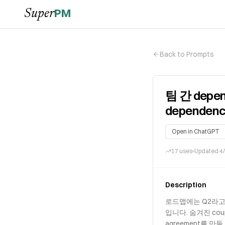
PM
Super
Back to Prompts
팀 간 depe
dependenc
Open in ChatGPT
17
uses
Updated
4
Description
로드맵에는 Q2라고 
입니다. 숨겨진 cou
agreement를 만