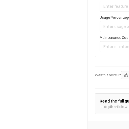
Usage Percentag
Maintenance Cos
Was this helpful?
Read the full g
In-depth article wi