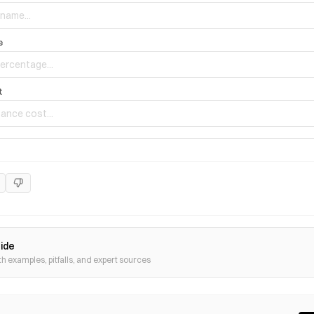
e
t
uide
th examples, pitfalls, and expert sources