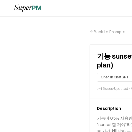
PM
Super
Back to Prompts
기능 sunset
plan)
Open in ChatGPT
16
uses
Updated
4
Description
기능이 0.5% 사용
"sunset할 거야"
보 기간, kill 날