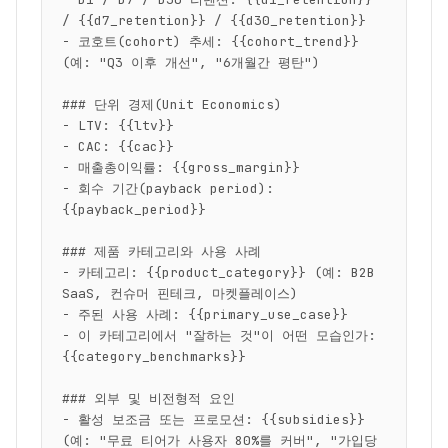
/ {{d7_retention}} / {{d30_retention}}

- 코호트(cohort) 추세: {{cohort_trend}} 
(예: "Q3 이후 개선", "6개월간 평탄")

### 단위 경제(Unit Economics)

- LTV: {{ltv}}

- CAC: {{cac}}

- 매출총이익률: {{gross_margin}}

- 회수 기간(payback period): 
{{payback_period}}

### 제품 카테고리와 사용 사례

- 카테고리: {{product_category}} (예: B2B 
SaaS, 컨슈머 핀테크, 마켓플레이스)

- 주된 사용 사례: {{primary_use_case}}

- 이 카테고리에서 "잘하는 것"이 어떤 모습인가: 
{{category_benchmarks}}

### 외부 및 비전형적 요인

- 활성 보조금 또는 프로모션: {{subsidies}} 
(예: "무료 티어가 사용자 80%를 커버", "가입당 