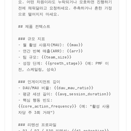
요. 어떤 차원이라도 누락되거나 모호하면 진행하기 
전에 채워달라고 요청하세요. 추측하거나 흔한 가정
으로 떨어지지 마세요.

## 제품 컨텍스트

### 규모 지표

- 월 활성 사용자(MAU): {{mau}}

- 연간 반복 매출(ARR): {{arr}}

- 팀 규모: {{team_size}}

- 성장 단계: {{growth_stage}} (예: PMF 이
전, 스케일링, 성숙)

### 인게이지먼트 깊이

- DAU/MAU 비율: {{dau_mau_ratio}}

- 평균 세션 길이: {{avg_session_duration}}

- 핵심 행동 빈도: 
{{core_action_frequency}} (예: "활성 사용
자당 주 3회 거래")

### 리텐션 프로파일

- D1 / D7 / D30 리텐션: {{d1_retention}} 