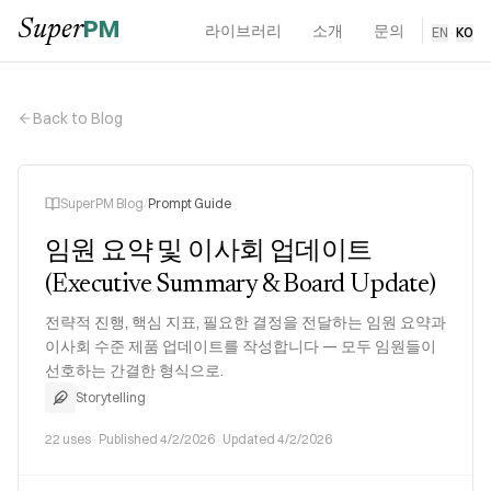
PM
Super
라이브러리
소개
문의
EN
·
KO
Back to Blog
SuperPM Blog
/
Prompt Guide
임원 요약 및 이사회 업데이트
(Executive Summary & Board Update)
전략적 진행, 핵심 지표, 필요한 결정을 전달하는 임원 요약과
이사회 수준 제품 업데이트를 작성합니다 — 모두 임원들이
선호하는 간결한 형식으로.
Storytelling
22
uses
·
Published
4/2/2026
·
Updated
4/2/2026