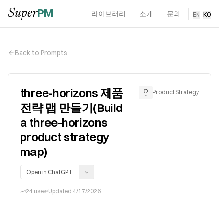
PM
Super
라이브러리
소개
문의
EN
·
KO
Back to Prompts
three-horizons 제품
Product Strategy
전략 맵 만들기(Build
a three-horizons
product strategy
map)
Open in ChatGPT
24
uses
Updated
4/17/2026