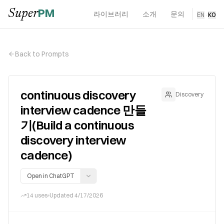
PM
Super
라이브러리
소개
문의
EN
·
KO
Back to Prompts
continuous discovery
Discovery
interview cadence 만들
기(Build a continuous
discovery interview
cadence)
Open in ChatGPT
14
uses
Updated
4/17/2026