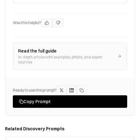
Was this helpful?
Read the full guide
In-depth article with examples, pitfalls, and expert
sources
Ready to use this prompt?
Copy Prompt
Related
Discovery
Prompts