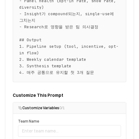
- Panel health (opt-in rate, show rate, 
diversity)

- Insight가 compound되는지, single-use에 
그치는지

- Research로 영향을 받은 팀 의사결정

## Output

1. Pipeline setup (tool, incentive, opt-
in flow)

2. Weekly calendar template

3. Synthesis template

4. 매주 공통으로 유지할 첫 3개 질문
Customize This Prompt
Customize Variables
0
/
1
Team Name